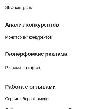
Платформы
FAQ по сервису
Генератор ответов на отзывы
© Поинтер, 2019–2026
Политика конфиденциальности
Согласие на обработку персональных данных
Договор-оферта
ООО «ПОИНТЕР»
ОГРН 1 197 746 516 550
ИНН 7 704 499 646
Адрес: 192029, г. Санкт-Петербург, ул. Седова, дом 11, лит. А,
помещение 5Н, офис 531
e-mail: help@pntr.io