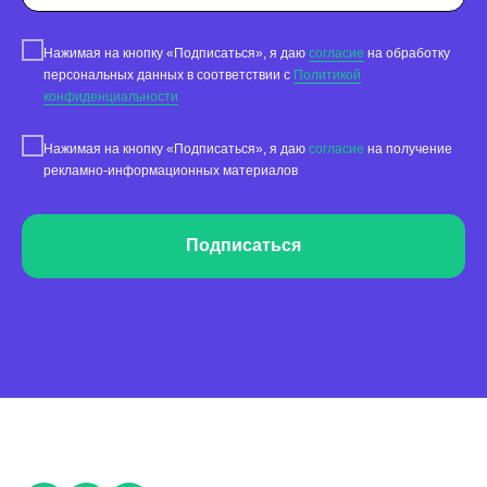
Сервис сбора отзывов
Нажимая на кнопку «Подписаться», я даю
согласие
на обработку
Работа с магазинами приложений
персональных данных в соответствии с
Политикой
конфиденциальности
Обработка отзывов
Ответы с помощью ChatGPT
Нажимая на кнопку «Подписаться», я даю
согласие
на получение
и автоответы
рекламно-информационных материалов
Теги и автоответы
Сообщения
Подписаться
Статистика по отзывам
Интеграции
Суммаризация отзывов
Активатор отзывов
QR-коды и email-рассылки
Бонусы и подарки за отзывы