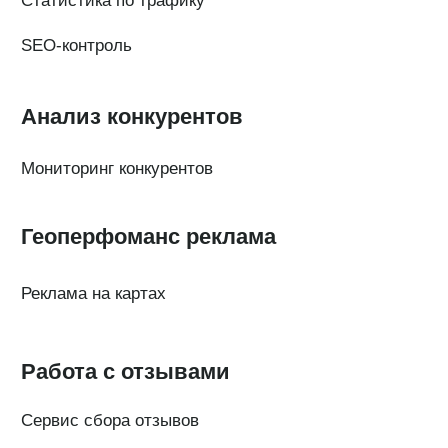
Кейсы наших клиентов
Платформы
FAQ по сервису
Генератор ответов на отзывы
© Поинтер, 2019–2026
Политика конфиденциальности
Согласие на обработку персональных данных
Договор-оферта
ООО «ПОИНТЕР»
ОГРН 1 197 746 516 550
ИНН 7 704 499 646
Адрес: 192029, г. Санкт-Петербург, ул. Седова, дом 11, лит. А,
помещение 5Н, офис 531
e-mail: help@pntr.io