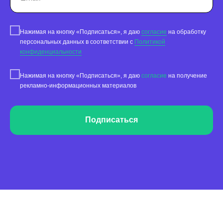
Работа с отзывами
Сервис сбора отзывов
Нажимая на кнопку «Подписаться», я даю
согласие
на обработку
Работа с магазинами приложений
персональных данных в соответствии с
Политикой
конфиденциальности
Обработка отзывов
Ответы с помощью ChatGPT
Нажимая на кнопку «Подписаться», я даю
согласие
на получение
и автоответы
рекламно-информационных материалов
Теги и автоответы
Сообщения
Подписаться
Статистика по отзывам
Интеграции
Суммаризация отзывов
Активатор отзывов
QR-коды и email-рассылки
Бонусы и подарки за отзывы