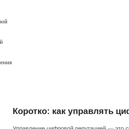
вой
ой
ления
Коротко: как управлять ц
Управление цифровой репутацией — это с