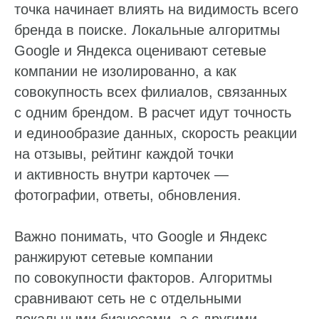
точка начинает влиять на видимость всего
бренда в поиске. Локальные алгоритмы
Google и Яндекса оценивают сетевые
Ответим на ваши вопросы
компании не изолированно, а как
совокупность всех филиалов, связанных
Оставьте заявку, и мы расскажем,
как наладить работу с репутацией,
с одним брендом. В расчет идут точность
отзывами и данными на онлайн-картах
и единообразие данных, скорость реакции
Пн — пт: 10:00–19:00
на отзывы, рейтинг каждой точки
и активность внутри карточек —
Ваше имя*
фотографии, ответы, обновления.
Телефон*
Важно понимать, что Google и Яндекс
ранжируют сетевые компании
+7
по совокупности факторов. Алгоритмы
Нажимая «Отправить», вы даете согласие
на обработку
сравнивают сеть не с отдельными
ваших персональных данных
и подтверждаете, что
ознакомились с
Политикой конфиденциальности