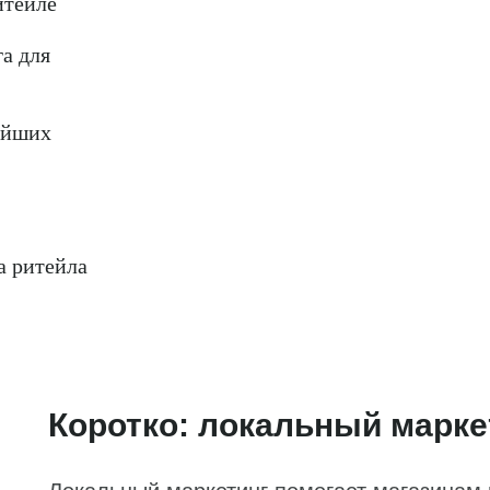
итейле
а для
айших
а ритейла
Коротко: локальный марке