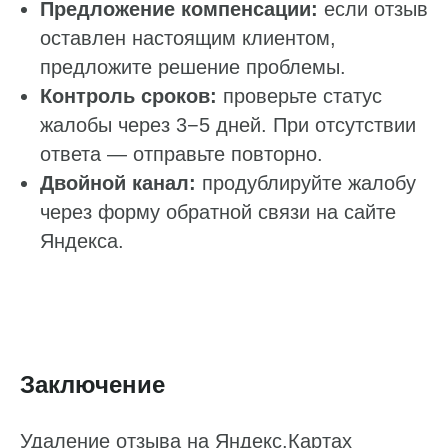
Предложение компенсации:
если отзыв
Статьи про геомаркетинг
оставлен настоящим клиентом,
Кейсы наших клиентов
предложите решение проблемы.
Платформы
Контроль сроков:
проверьте статус
FAQ по сервису
жалобы через 3−5 дней. При отсутствии
Генератор ответов на отзывы
ответа — отправьте повторно.
Двойной канал:
продублируйте жалобу
через форму обратной связи на сайте
Яндекса.
© Поинтер, 2019–2026
Политика конфиденциальности
Согласие на обработку персональных данных
Договор-оферта
Заключение
ООО «ПОИНТЕР»
ОГРН 1 197 746 516 550
ИНН 7 704 499 646
Удаление отзыва на Яндекс.Картах
Адрес: 192029, г. Санкт-Петербург, ул. Седова, дом 11, лит. А,