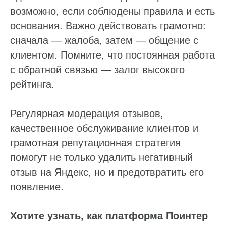
помещение 5Н, офис 531
возможно, если соблюдены правила и есть
e-mail: help@pntr.io
основания. Важно действовать грамотно:
+7(800)555-41-36
сначала — жалоба, затем — общение с
клиентом. Помните, что постоянная работа
с обратной связью — залог высокого
рейтинга.
Регулярная модерация отзывов,
качественное обслуживание клиентов и
грамотная репутационная стратегия
помогут не только удалить негативный
отзыв на Яндекс, но и предотвратить его
появление.
Хотите узнать, как платформа Поинтер