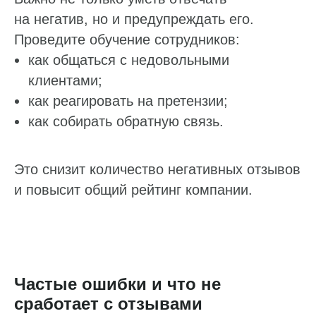
на негатив, но и предупреждать его.
Работа с данными
Проведите обучение сотрудников:
Заполнение данных
как общаться с недовольными
Актуальность данных
клиентами;
Контроль изменения данных
как реагировать на претензии;
Фантомы для поиска дубликатов
как собирать обратную связь.
Фотографии
Статистика по трафику
Это снизит количество негативных отзывов
SEO-контроль
и повысит общий рейтинг компании.
Анализ конкурентов
Мониторинг конкурентов
Геоперфоманс реклама
Частые ошибки и что не
сработает с отзывами
Реклама на картах