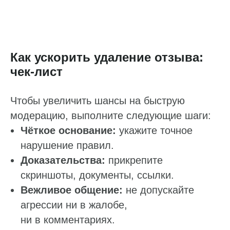
Бонусы и подарки за отзывы
О компании
Как ускорить удаление отзыва:
О нас
чек‑лист
Наши клиенты
Сотрудничество
Чтобы увеличить шансы на быструю
Вакансии
модерацию, выполните следующие шаги:
Документы
Чёткое основание:
укажите точное
Контакты
нарушение правил.
Партнерам
Доказательства:
прикрепите
ИТ-аккредитация
скриншоты, документы, ссылки.
Вежливое общение:
не допускайте
Полезные материалы
агрессии ни в жалобе,
Тарифы
ни в комментариях.