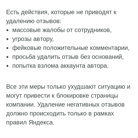
Есть действия, которые не приводят к
Работа с отзывами
удалению отзывов:
Сервис сбора отзывов
массовые жалобы от сотрудников,
Работа с магазинами приложений
угрозы автору,
Обработка отзывов
фейковые положительные комментарии,
Ответы с помощью ChatGPT
просьба удалить отзыв без оснований,
и автоответы
попытка взлома аккаунта автора.
Теги и автоответы
Сообщения
Все эти меры только ухудшают ситуацию и
Статистика по отзывам
могут привести к блокировке страницы
Интеграции
компании. Удаление негативных отзывов
Суммаризация отзывов
должно происходить только в рамках
правил Яндекса.
Активатор отзывов
QR-коды и email-рассылки