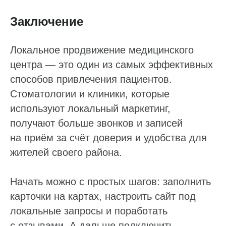
Суммаризация отзывов
Заключение
Активатор отзывов
QR-коды и email-рассылки
Локальное продвижение медицинского
центра — это один из самых эффективных
Бонусы и подарки за отзывы
способов привлечения пациентов.
О компании
Стоматологии и клиники, которые
используют локальный маркетинг,
О нас
получают больше звонков и записей
Наши клиенты
на приём за счёт доверия и удобства для
Сотрудничество
жителей своего района.
Вакансии
Документы
Начать можно с простых шагов: заполнить
Контакты
карточки на картах, настроить сайт под
Партнерам
локальные запросы и поработать
ИТ-аккредитация
с отзывами. А дальше подключить