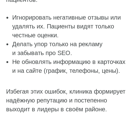
Геоперфоманс реклама
Игнорировать негативные отзывы или
удалять их. Пациенты видят только
Реклама на картах
честные оценки.
Делать упор только на рекламу
Работа с отзывами
и забывать про SEO.
Сервис сбора отзывов
Не обновлять информацию в карточках
Работа с магазинами приложений
и на сайте (график, телефоны, цены).
Обработка отзывов
Ответы с помощью ChatGPT
и автоответы
Избегая этих ошибок, клиника формирует
Теги и автоответы
надёжную репутацию и постепенно
выходит в лидеры в своём районе.
Сообщения
Статистика по отзывам
Интеграции