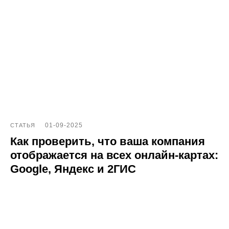
ООО «ПОИНТЕР»
ОГРН 1 197 746 516 550
ИНН 7 704 499 646
Адрес: 192029, г. Санкт-Петербург, ул. Седова, дом 11, лит. А,
помещение 5Н, офис 531
e-mail: help@pntr.io
+7(800)555-41-36
01-09-2025
СТАТЬЯ
Как проверить, что ваша компания
отображается на всех онлайн-картах:
Google, Яндекс и 2ГИС