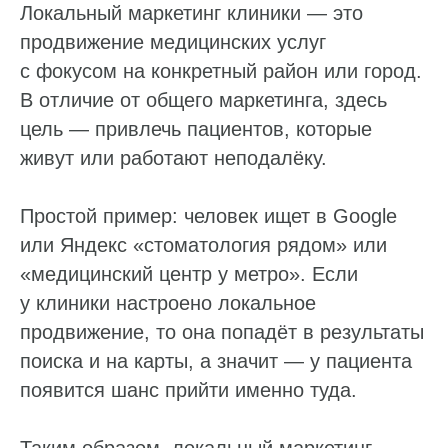
Локальный маркетинг клиники — это
Телефон*
продвижение медицинских услуг
+7
с фокусом на конкретный район или город.
В отличие от общего маркетинга, здесь
Нажимая «Отправить», вы даете согласие
на обработку
ваших персональных данных
и подтверждаете, что
ознакомились с
Политикой конфиденциальности
цель — привлечь пациентов, которые
живут или работают неподалёку.
Отправить
Простой пример: человек ищет в Google
или Яндекс «стоматология рядом» или
«медицинский центр у метро». Если
у клиники настроено локальное
продвижение, то она попадёт в результаты
поиска и на карты, а значит — у пациента
появится шанс прийти именно туда.
Таким образом, локальный маркетинг