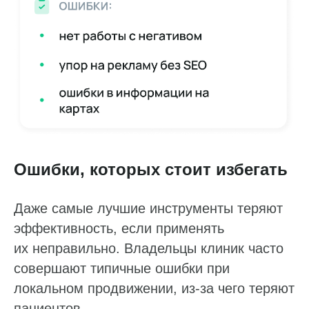
Работа с данными
Заполнение данных
Актуальность данных
Контроль изменения данных
Ошибки, которых стоит избегать
Фантомы для поиска дубликатов
Фотографии
Даже самые лучшие инструменты теряют
эффективность, если применять
Статистика по трафику
их неправильно. Владельцы клиник часто
SEO-контроль
совершают типичные ошибки при
Анализ конкурентов
локальном продвижении, из-за чего теряют
пациентов.
Мониторинг конкурентов