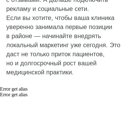
рекламу и социальные сети.
Полезные материалы
Если вы хотите, чтобы ваша клиника
Тарифы
уверенно занимала первые позиции
Статьи про геомаркетинг
в районе — начинайте внедрять
локальный маркетинг уже сегодня. Это
Кейсы наших клиентов
даст не только приток пациентов,
Платформы
но и долгосрочный рост вашей
FAQ по сервису
медицинской практики.
Генератор ответов на отзывы
Error get alias
Error get alias
© Поинтер, 2019–2026
Политика конфиденциальности
Согласие на обработку персональных данных
Договор-оферта