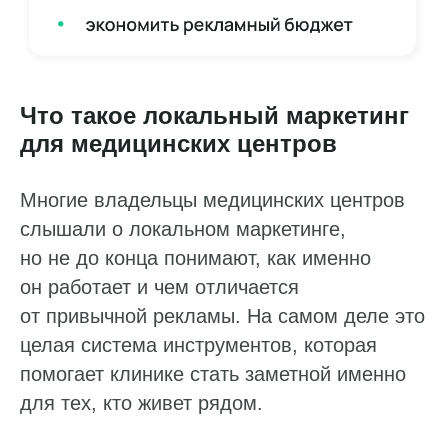
Что такое локальный маркетинг
для медицинских центров
Многие владельцы медицинских центров
слышали о локальном маркетинге,
Ответим на ваши вопросы
но не до конца понимают, как именно
Оставьте заявку, и мы расскажем,
он работает и чем отличается
как наладить работу с репутацией,
отзывами и данными на онлайн-картах
от привычной рекламы. На самом деле это
целая система инструментов, которая
Пн — пт: 10:00–19:00
помогает клинике стать заметной именно
Ваше имя*
для тех, кто живет рядом.