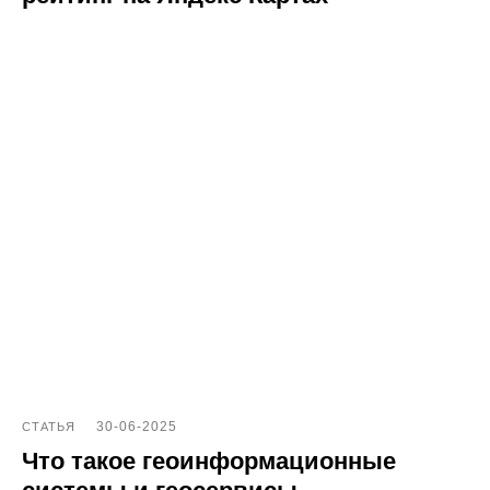
© Поинтер, 2019–2026
Политика конфиденциальности
Согласие на обработку персональных данных
Договор-оферта
ООО «ПОИНТЕР»
ОГРН 1 197 746 516 550
ИНН 7 704 499 646
Адрес: 192029, г. Санкт-Петербург, ул. Седова, дом 11, лит. А,
помещение 5Н, офис 531
e-mail: help@pntr.io
+7(800)555-41-36
30-06-2025
СТАТЬЯ
Что такое геоинформационные