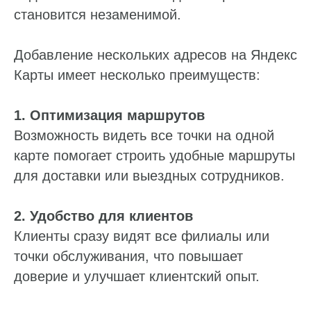
Оставьте заявку, и мы расскажем,
становится незаменимой.
как наладить работу с репутацией,
отзывами и данными на онлайн-картах
Добавление нескольких адресов на Яндекс
Пн — пт: 10:00–19:00
Карты имеет несколько преимуществ:
Ваше имя*
1. Оптимизация маршрутов
Возможность видеть все точки на одной
Телефон*
карте помогает строить удобные маршруты
+7
для доставки или выездных сотрудников.
Нажимая «Отправить», вы даете согласие
на обработку
ваших персональных данных
и подтверждаете, что
ознакомились с
Политикой конфиденциальности
2. Удобство для клиентов
Клиенты сразу видят все филиалы или
Отправить
точки обслуживания, что повышает
доверие и улучшает клиентский опыт.