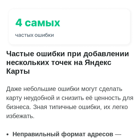
Частые ошибки при добавлении
нескольких точек на Яндекс
Карты
Работа с данными
Даже небольшие ошибки могут сделать
карту неудобной и снизить её ценность для
Заполнение данных
бизнеса. Зная типичные ошибки, их легко
Актуальность данных
избежать.
Контроль изменения данных
Фантомы для поиска дубликатов
Неправильный формат адресов
—
Фотографии