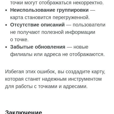
точки могут отображаться некорректно.
Статистика по трафику
Неиспользование группировки
—
SEO-контроль
карта становится перегруженной.
Отсутствие описаний
— пользователи
Анализ конкурентов
не получают полезной информации
Мониторинг конкурентов
о точке.
Забытые обновления
— новые
Геоперфоманс реклама
филиалы или адреса не отображаются.
Реклама на картах
Избегая этих ошибок, вы создадите карту,
Работа с отзывами
которая станет надежным инструментом
Сервис сбора отзывов
для работы с точками и адресами.
Работа с магазинами приложений
Обработка отзывов
Ответы с помощью ChatGPT
Заключение
и автоответы