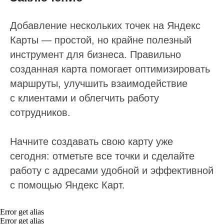
Теги и автоответы
Добавление нескольких точек на Яндекс
Сообщения
Карты — простой, но крайне полезный
Статистика по отзывам
инструмент для бизнеса. Правильно
Интеграции
созданная карта помогает оптимизировать
Суммаризация отзывов
маршруты, улучшить взаимодействие
с клиентами и облегчить работу
Активатор отзывов
сотрудников.
QR-коды и email-рассылки
Бонусы и подарки за отзывы
Начните создавать свою карту уже
сегодня: отметьте все точки и сделайте
О компании
работу с адресами удобной и эффективной
О нас
с помощью Яндекс Карт.
Наши клиенты
Сотрудничество
Error get alias
Error get alias