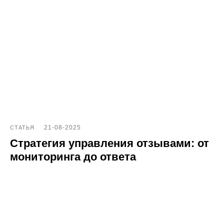
ИНН 7 704 499 646
Адрес: 192029, г. Санкт-Петербург, ул. Седова, дом 11, лит. А,
помещение 5Н, офис 531
e-mail: help@pntr.io
+7(800)555-41-36
21-08-2025
СТАТЬЯ
Стратегия управления отзывами: от
мониторинга до ответа