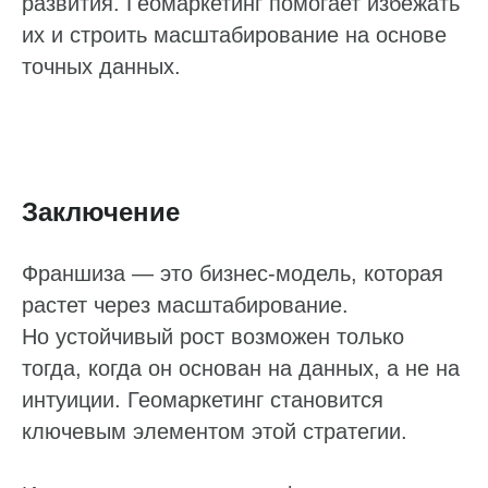
развития. Геомаркетинг помогает избежать
Реклама на картах
их и строить масштабирование на основе
точных данных.
Работа с отзывами
Сервис сбора отзывов
Работа с магазинами приложений
Обработка отзывов
Заключение
Ответы с помощью ChatGPT
и автоответы
Теги и автоответы
Франшиза — это бизнес-модель, которая
растет через масштабирование.
Сообщения
Но устойчивый рост возможен только
Статистика по отзывам
тогда, когда он основан на данных, а не на
Интеграции
интуиции. Геомаркетинг становится
Суммаризация отзывов
ключевым элементом этой стратегии.
Активатор отзывов