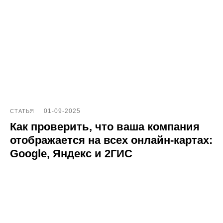
Статьи про геомаркетинг
Кейсы наших клиентов
Платформы
FAQ по сервису
Генератор ответов на отзывы
01-09-2025
СТАТЬЯ
Как проверить, что ваша компания
отображается на всех онлайн-картах:
© Поинтер, 2019–2026
Политика конфиденциальности
Google, Яндекс и 2ГИС
Согласие на обработку персональных данных
Договор-оферта
ООО «ПОИНТЕР»
ОГРН 1 197 746 516 550