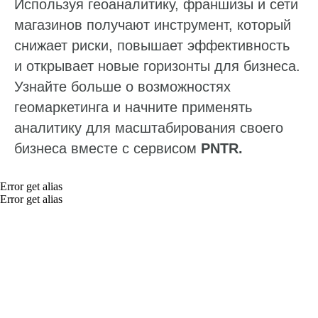
Используя геоаналитику, франшизы и сети
QR-коды и email-рассылки
магазинов получают инструмент, который
Бонусы и подарки за отзывы
снижает риски, повышает эффективность
и открывает новые горизонты для бизнеса.
О компании
Узнайте больше о возможностях
О нас
геомаркетинга и начните применять
Наши клиенты
аналитику для масштабирования своего
Сотрудничество
бизнеса вместе с сервисом
PNTR.
Вакансии
Документы
Error get alias
Error get alias
Контакты
Партнерам
ИТ-аккредитация
Полезные материалы
Тарифы