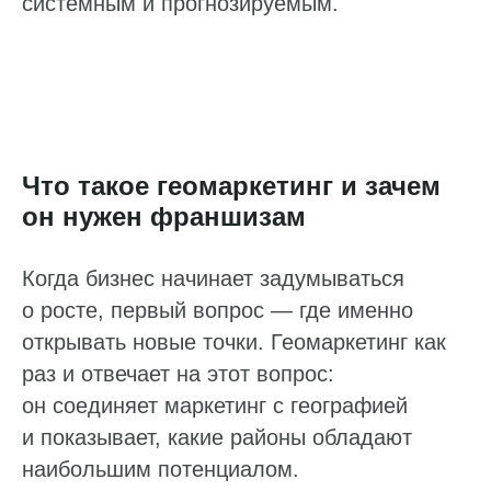
системным и прогнозируемым.
Что такое геомаркетинг и зачем
он нужен франшизам
Когда бизнес начинает задумываться
о росте, первый вопрос — где именно
Ответим на ваши вопросы
открывать новые точки. Геомаркетинг как
раз и отвечает на этот вопрос:
Оставьте заявку, и мы расскажем,
как наладить работу с репутацией,
он соединяет маркетинг с географией
отзывами и данными на онлайн-картах
и показывает, какие районы обладают
Пн — пт: 10:00–19:00
наибольшим потенциалом.