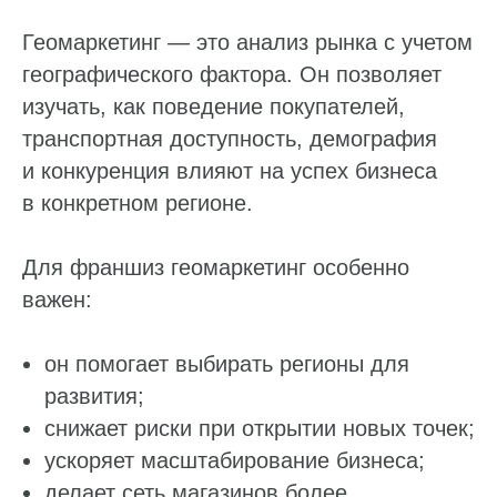
Ваше имя*
Геомаркетинг — это анализ рынка с учетом
географического фактора. Он позволяет
Телефон*
изучать, как поведение покупателей,
+7
транспортная доступность, демография
и конкуренция влияют на успех бизнеса
Нажимая «Отправить», вы даете согласие
на обработку
ваших персональных данных
и подтверждаете, что
в конкретном регионе.
ознакомились с
Политикой конфиденциальности
Отправить
Для франшиз геомаркетинг особенно
важен:
он помогает выбирать регионы для
развития;
снижает риски при открытии новых точек;
ускоряет масштабирование бизнеса;
делает сеть магазинов более