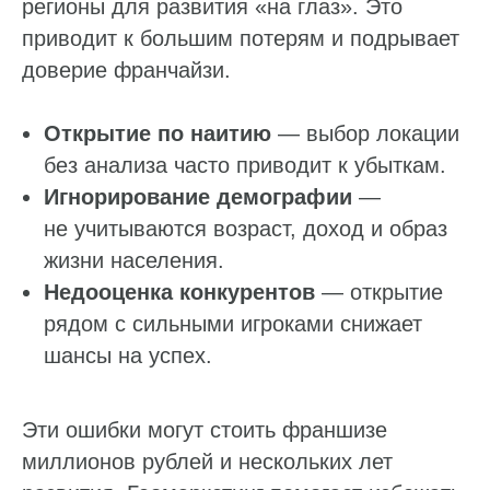
регионы для развития «на глаз». Это
приводит к большим потерям и подрывает
Работа с данными
доверие франчайзи.
Заполнение данных
Открытие по наитию
— выбор локации
Актуальность данных
без анализа часто приводит к убыткам.
Контроль изменения данных
Игнорирование демографии
—
Фантомы для поиска дубликатов
не учитываются возраст, доход и образ
Фотографии
жизни населения.
Статистика по трафику
Недооценка конкурентов
— открытие
SEO-контроль
рядом с сильными игроками снижает
шансы на успех.
Анализ конкурентов
Мониторинг конкурентов
Эти ошибки могут стоить франшизе
Геоперфоманс реклама
миллионов рублей и нескольких лет