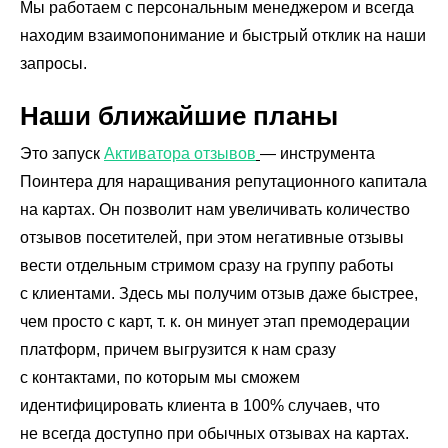
Фантомы для поиска дубликатов
Мы работаем с персональным менеджером и всегда
находим взаимопонимание и быстрый отклик на наши
Фотографии
запросы.
Статистика по трафику
SEO-контроль
Наши ближайшие планы
Анализ конкурентов
Это запуск
Активатора отзывов
― инструмента
Поинтера для наращивания репутационного капитала
Мониторинг конкурентов
на картах. Он позволит нам увеличивать количество
Геоперфоманс реклама
отзывов посетителей, при этом негативные отзывы
вести отдельным стримом сразу на группу работы
Реклама на картах
с клиентами. Здесь мы получим отзыв даже быстрее,
чем просто с карт, т. к. он минует этап премодерации
Работа с отзывами
платформ, причем выгрузится к нам сразу
Сервис сбора отзывов
с контактами, по которым мы сможем
Работа с магазинами приложений
идентифицировать клиента в 100% случаев, что
не всегда доступно при обычных отзывах на картах.
Обработка отзывов