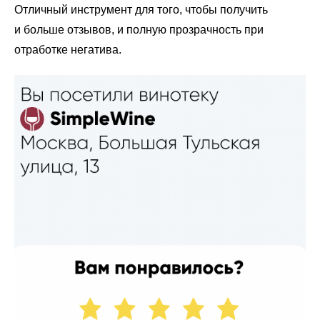
Отличный инструмент для того, чтобы получить
Ответы с помощью ChatGPT
и автоответы
и больше отзывов, и полную прозрачность при
Теги и автоответы
отработке негатива.
Сообщения
Статистика по отзывам
Интеграции
Суммаризация отзывов
Активатор отзывов
QR-коды и email-рассылки
Бонусы и подарки за отзывы
О компании
О нас
Наши клиенты