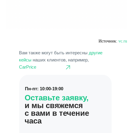
Сотрудничество
Вакансии
Документы
Контакты
Источник:
vc.ru
Партнерам
Вам также могут быть интересны
другие
ИТ-аккредитация
кейсы
наших клиентов, например,
CarPrice
Полезные материалы
Тарифы
Пн-пт: 10:00-19:00
Статьи про геомаркетинг
Оставьте заявку,
Кейсы наших клиентов
и мы свяжемся
Платформы
с вами в течение
FAQ по сервису
часа
Генератор ответов на отзывы