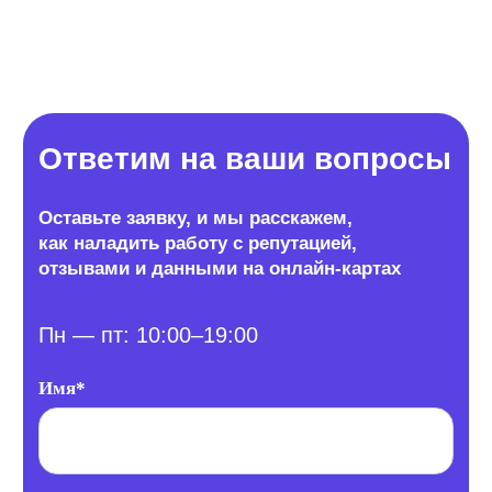
Персональный менеджер
Обеспечиваем высокий уровень
клиентской поддержки. Берем рутину
на себя.
Что делает менеджер
Договор
По нашему договору вы получаете не только
доступ к личному кабинету, но и гарантию
выполнения работ.
Почему это важно
Собственная разработка
Кастомизируем сервис под ваши задачи.
Индивидуальный подход.