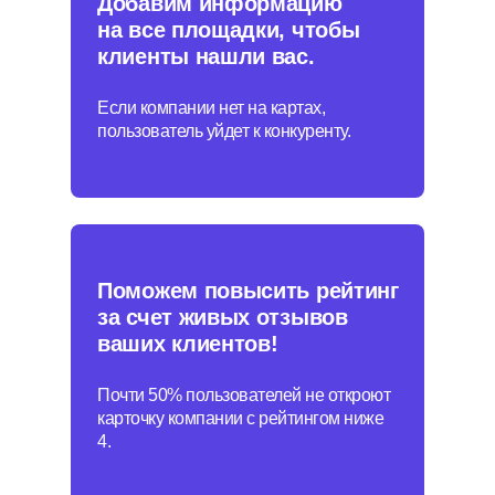
Добавим информацию
Подключение платформы
и старт работ
на все площадки, чтобы
клиенты нашли вас.
Создаем и подтверждаем карточки.
Заполняем данные.
Если компании нет на картах,
Настраиваем автообновления.
пользователь уйдет к конкуренту.
Подключаем сбор отзывов.
Ежедневная работа
Поможем повысить рейтинг
Контролируем изменения данных
за счет живых отзывов
на картах
ваших клиентов!
Обновляем информацию.
Собираем отзывы.
Почти 50% пользователей не откроют
Отправляем ответы и жалобы.
карточку компании с рейтингом ниже
Предоставляем статистику.
4.