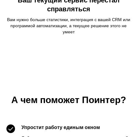
Ваш текущий сервис перестал
информации, обновление данных, статистика
справляться
по трафику
Вам нужно больше статистики, интеграция с вашей CRM или
программой автоматизации, а текущее решение этого не
умеет
Посмотреть демотур →
А чем поможет Поинтер?
Упростит работу единым окном
Фантомы