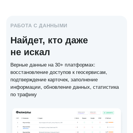
Узнать больше
QR код,
email,
Телефон*
SMS
+7
Я даю
согласие
на обработку персональных данных в
Узнать больше
соответствии с
Политикой конфиденциальности
Отправить
Посмотреть демотур →
Автоответы
Автоматические ответы на отзывы
по точным сценариям