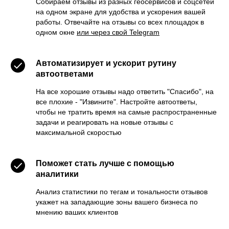
Поиск и удаление дублей, фейков
Собираем отзывы из разных геосервисов и соцсетей
и одноименных организаций
на одном экране для удобства и ускорения вашей
работы. Отвечайте на отзывы со всех площадок в
одном окне
или через свой Telegram
Подробнее →
Автоматизирует и ускорит рутину
автоответами
На все хорошие отзывы надо ответить "Спасибо", на
все плохие - "Извините". Настройте автоответы,
Фотографии
чтобы не тратить время на самые распространенные
Мониторинг и удаление
задачи и реагировать на новые отзывы с
некачественных фотографий
максимальной скоростью
от пользователей
Поможет стать лучше с помощью
Подробнее →
аналитики
Анализ статистики по тегам и тональности отзывов
укажет на западающие зоны вашего бизнеса по
мнению ваших клиентов
SEO-контроль