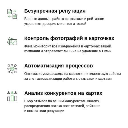
Безупречная репутация
Верные данные, работа с отзывами и рейтингом
укрепляют доверие клиентов и гостей
Контроль фотографий в карточках
Фича мониторит все изображения в карточках вашей
компании и отправляет лишние на удаление в 1 клик
Гемотест
Поинтер для автобизнеса
Поинтер для медицины
CarPrice
FIT SERVICE
Здравсити
Автоматизация процессов
Додо Пицца
PhoBo
Оптимизируем расходы на маркетинг и клиентскую заботы
Рост переходов из онлайн-
Рост открытий
Рост 
Рост 
Рост построения
Филиалов с актуальными
за счет автоматизации работы с отзывами и картами
Рост 
Рост ежемесячного потока
карт на сайт
карточек
маршр
Рост числа переходов
маршрутов
данными
маршр
новых отзывов
на сайт из Онлайн Карт
Анализ конкурентов на картах
+40%
+338%
+
+3
+61%
100%
+
+559%
в 3 раза
Сбор отзывов по вашим конкурентам. Анализ
распределения потока посетителей, рейтинга
Читать кейс ->
и показатели репутации.
Читать кейс ->
Читат
Читат
Читать кейс ->
Читать кейс ->
Читат
Читать кейс ->
Читать кейс ->