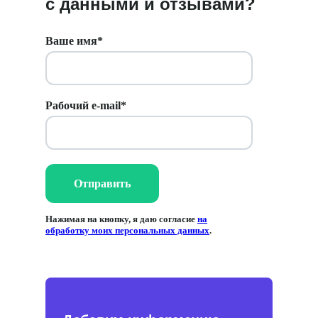
с данными и отзывами?
Ваше имя*
ЧТО ОЖИДАТЬ
Простое подключение
Рабочий e-mail*
Заявка и знакомство
Отправить
Обсуждаем задачи.
Рассказываем про возможности.
Показываем демокабинет.
Нажимая на кнопку, я даю согласие
на
Заключаем договор.
обработку моих персональных данных
.