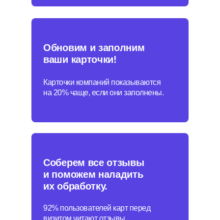
Обновим и заполним
ваши карточки!
Пн — пт: 10:00–19:00
Оставьте заявку,
Карточки компаний показываются
и мы свяжемся с вами
на 20% чаще, если они заполнены.
в течение часа
8 800 555-41-36
+7 495 995-58-24
sales@pntr.io
Имя*
Соберем все отзывы
и поможем наладить
их обработку.
Телефон*
+7
92% пользователей карт перед
визитом читают отзывы.